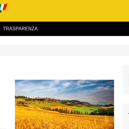
TRASPARENZA
 ed Interno
ità
alimentare
rio
igilanza