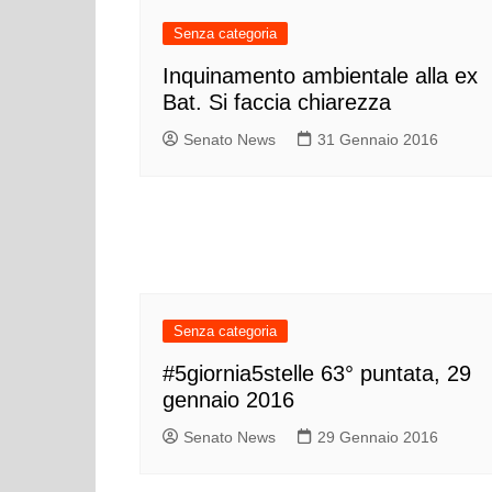
Cultura ed Istruzi
Senza categoria
Difesa
Inquinamento ambientale alla ex
Eventi
Bat. Si faccia chiarezza
Finanze e tesoro
Senato News
31 Gennaio 2016
Giustizia
Lavori pubblici e T
Lavoro
Politiche europee
Rifiuti
Senza categoria
#5giornia5stelle 63° puntata, 29
gennaio 2016
Senato News
29 Gennaio 2016