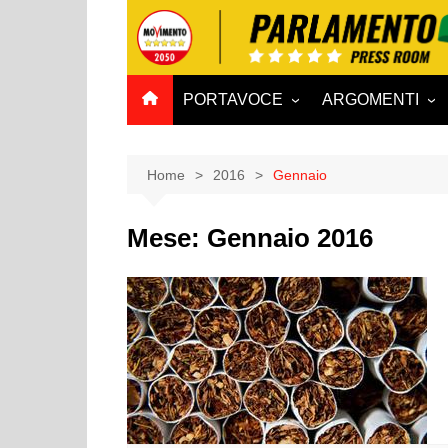
Salta
al
contenuto
PORTAVOCE
ARGOMENTI
CAMERA
Aff. Costituzionali
SENATO
Affari esteri
Home
2016
Gennaio
Affari sociali e San
Mese:
Gennaio 2016
Agricoltura e agro
Ambiente e Territo
Antimafia
Attività produttive
Bilancio
Comunicazioni e V
Rai