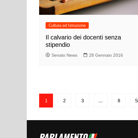
Cultura ed Istruzione
Il calvario dei docenti senza
stipendio
Senato News
28 Gennaio 2016
Paginazione
1
2
3
…
8
S
degli
articoli