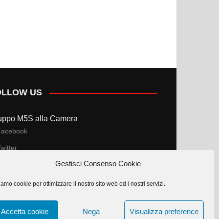
OLLOW US
uppo M5S alla Camera
Facebook
witter
Gestisci Consenso Cookie
uppo M5S al Senato
amo cookie per ottimizzare il nostro sito web ed i nostri servizi.
Facebook
witter
Accetta cookie
Nega
Visualizza preference