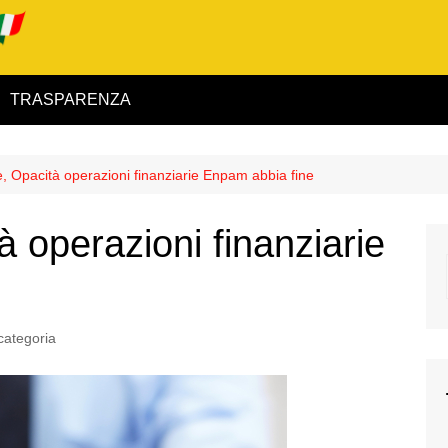
TRASPARENZA
 ed Interno
, Opacità operazioni finanziarie Enpam abbia fine
ità
 operazioni finanziarie
alimentare
rio
categoria
igilanza