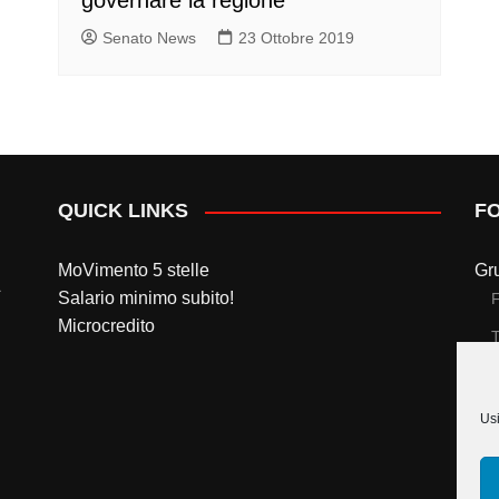
governare la regione
Senato News
23 Ottobre 2019
QUICK LINKS
F
MoVimento 5 stelle
Gr
Salario minimo subito!
Microcredito
T
Gr
Usi
T