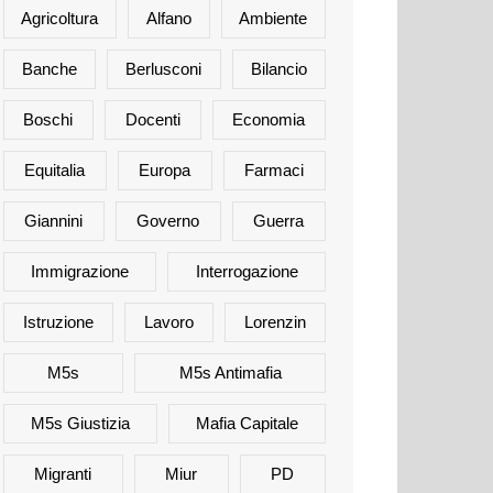
Agricoltura
Alfano
Ambiente
Banche
Berlusconi
Bilancio
Boschi
Docenti
Economia
Equitalia
Europa
Farmaci
Giannini
Governo
Guerra
Immigrazione
Interrogazione
Istruzione
Lavoro
Lorenzin
M5s
M5s Antimafia
M5s Giustizia
Mafia Capitale
Migranti
Miur
PD