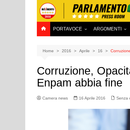
Salta
al
contenuto
PORTAVOCE
ARGOMENTI
CAMERA
Aff. Costituzionali
SENATO
Affari esteri
Home
2016
Aprile
16
Corruzione
Affari sociali e San
Corruzione, Opacità
Agricoltura e agro
Enpam abbia fine
Ambiente e Territo
Antimafia
Camera news
16 Aprile 2016
Attività produttive
Senza 
Bilancio
Comunicazioni e V
Rai