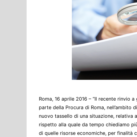
Cultura ed Istruzi
Difesa
Eventi
Finanze e tesoro
Giustizia
Lavori pubblici e T
Lavoro
Politiche europee
Rifiuti
Roma, 16 aprile 2016 – “Il recente rinvio 
parte della Procura di Roma, nell’ambito d
nuovo tassello di una situazione, relativa a
rispetto alla quale da tempo chiediamo più 
di quelle risorse economiche, per finalità