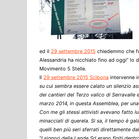
Cultura ed Istruzi
Difesa
Eventi
Finanze e tesoro
Giustizia
ed il
29 settembre 2015
chiedemmo che foss
Lavori pubblici e T
Alessandria ha nicchiato fino ad oggi” lo 
Lavoro
Movimento 5 Stelle.
Politiche europee
Il
29 settembre 2015 Scibona
intervenne i
Rifiuti
su cui sembra essere calato un silenzio ass
dei cantieri del Terzo valico di Serravalle
marzo 2014, in questa Assemblea, per una 
Con me gli stessi attivisti avevano fatto l
minacciati di querela. Si sa, il tempo è gal
quelli ben più seri sferrati direttamente da
“
I signori della Lande Srl erano finiti dent