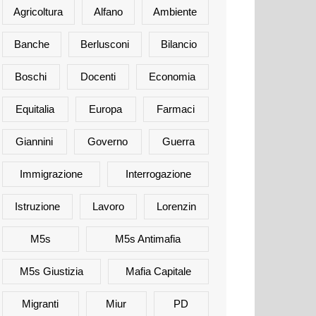
Agricoltura
Alfano
Ambiente
Banche
Berlusconi
Bilancio
Boschi
Docenti
Economia
Equitalia
Europa
Farmaci
Giannini
Governo
Guerra
Immigrazione
Interrogazione
Istruzione
Lavoro
Lorenzin
M5s
M5s Antimafia
M5s Giustizia
Mafia Capitale
Migranti
Miur
PD