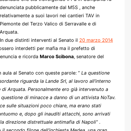
one
denunciata pubblicamente dal M5S , anche
relativamente a suoi lavori nei cantieri TAV in
Piemonte del Terzo Valico di Serravalle e di
Arquata.
In due distinti interventi al Senato il
20 marzo 2014
ero interdetti per mafia ma il prefetto di
rasporti
denuncia e ricorda
Marco Scibona
, senatore del
n aula al Senato con queste parole: ”
La questione
ordante riguarda la Lande Srl, al lavoro all’interno
 e di Arquata. Personalmente ero già intervenuto a
questione di minacce a danno di un attivista NoTav.
uce sulle situazioni poco chiare, ma erano stati
antuomo e, dopo gli inauditi attacchi, sono arrivati
lla direzione distrettuale antimafia di Napoli”
.
ro il secondo filone dell’inchiesta Medea, una gran