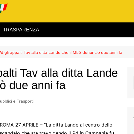
TRASPARENZA
 ed Interno
:gli appalti Tav alla ditta Lande che il M5S denunciò due anni fa
ità
lti Tav alla ditta Lande
alimentare
ò due anni fa
rio
ubblici e Trasporti
igilanza
ROMA 27 APRILE – “La ditta Lande al centro dello
scandalo che sta travolgendo il Pd in Campania fu