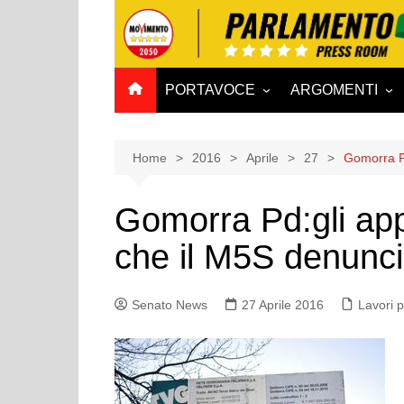
Salta
al
contenuto
PORTAVOCE
ARGOMENTI
CAMERA
Aff. Costituzionali
SENATO
Affari esteri
Home
2016
Aprile
27
Gomorra Pd
Affari sociali e San
Gomorra Pd:gli appa
Agricoltura e agro
che il M5S denunci
Ambiente e Territo
Antimafia
Senato News
27 Aprile 2016
Attività produttive
Lavori p
Bilancio
Comunicazioni e V
Rai