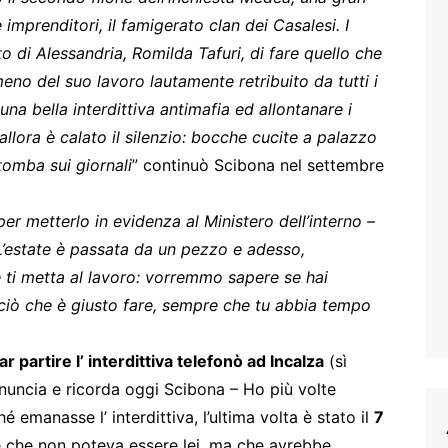
e imprenditori, il famigerato clan dei Casalesi. I
tto di Alessandria, Romilda Tafuri, di fare quello che
eno del suo lavoro lautamente retribuito da tutti i
na bella interdittiva antimafia ed allontanare i
 allora è calato il silenzio: bocche cucite a palazzo
 tomba sui giornali
” continuò Scibona nel settembre
er metterlo in evidenza al Ministero dell’interno –
’estate è passata da un pezzo e adesso,
 ti metta al lavoro: vorremmo sapere se hai
e ciò che è giusto fare, sempre che tu abbia tempo
r partire l’ interdittiva telefonò ad Incalza
(sì
denuncia e ricorda oggi Scibona – Ho più volte
hé emanasse l’ interdittiva, l’ultima volta è stato il
7
e che non poteva essere lei, ma che avrebbe