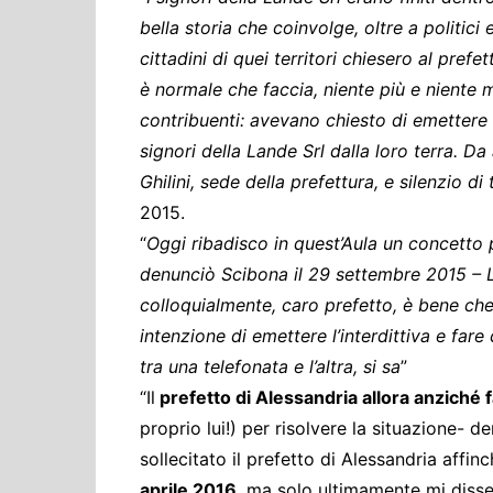
bella storia che coinvolge, oltre a politici 
cittadini di quei territori chiesero al prefe
è normale che faccia, niente più e niente m
contribuenti: avevano chiesto di emettere u
signori della Lande Srl dalla loro terra. Da
Ghilini, sede della prefettura, e silenzio di
2015.
“
Oggi ribadisco in quest’Aula un concetto p
denunciò Scibona il 29 settembre 2015 – L
colloquialmente, caro prefetto, è bene che
intenzione di emettere l’interdittiva e far
tra una telefonata e l’altra, si sa
”
“Il
prefetto di Alessandria allora anziché fa
proprio lui!) per risolvere la situazione- 
sollecitato il prefetto di Alessandria affinc
aprile 2016
, ma solo ultimamente mi diss