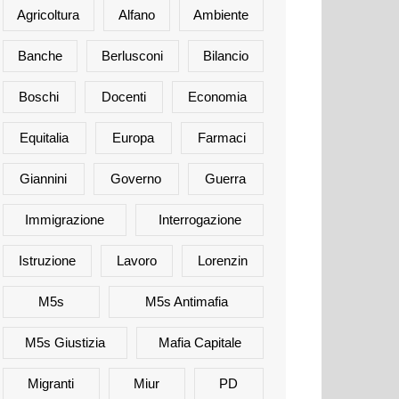
Agricoltura
Alfano
Ambiente
Banche
Berlusconi
Bilancio
Boschi
Docenti
Economia
Equitalia
Europa
Farmaci
Giannini
Governo
Guerra
Immigrazione
Interrogazione
Istruzione
Lavoro
Lorenzin
M5s
M5s Antimafia
M5s Giustizia
Mafia Capitale
Migranti
Miur
PD