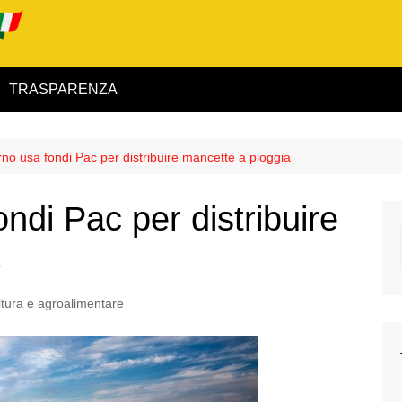
TRASPARENZA
 ed Interno
no usa fondi Pac per distribuire mancette a pioggia
ità
ndi Pac per distribuire
alimentare
rio
ltura e agroalimentare
igilanza