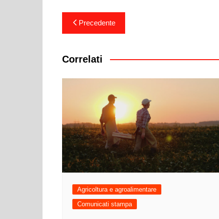
Navigazione
Precedente
articoli
Correlati
Agricoltura e agroalimentare
Comunicati stampa