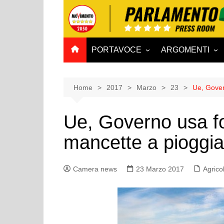
Salta
al
contenuto
PORTAVOCE
ARGOMENTI
CAMERA
Aff. Costituzionali
SENATO
Affari esteri
Home
2017
Marzo
23
Ue, Gover
Affari sociali e San
Ue, Governo usa fo
Agricoltura e agro
mancette a pioggia
Ambiente e Territo
Antimafia
Camera news
23 Marzo 2017
Attività produttive
Agrico
Bilancio
Comunicazioni e V
Rai