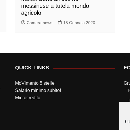
messinese a tutela mondo
agricolo
Camera news
15 Gennaio 2020
QUICK LINKS
F
MoVimento 5 stelle
Gr
Salario minimo subito!
Microcredito
T
Gr
Usi