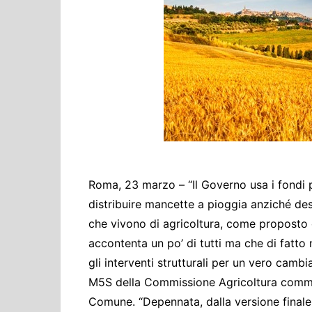
Cultura ed Istruzi
Difesa
Eventi
Finanze e tesoro
Giustizia
Lavori pubblici e T
Lavoro
Politiche europee
Roma, 23 marzo – “Il Governo usa i fondi p
Rifiuti
distribuire mancette a pioggia anziché dest
che vivono di agricoltura, come proposto 
accontenta un po’ di tutti ma che di fatto n
gli interventi strutturali per un vero camb
M5S della Commissione Agricoltura commento
Comune. “Depennata, dalla versione finale de