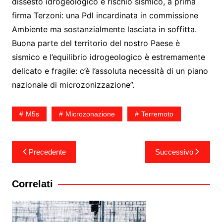
dissesto idrogeologico e rischio sismico, a prima
firma Terzoni: una Pdl incardinata in commissione
Ambiente ma sostanzialmente lasciata in soffitta.
Buona parte del territorio del nostro Paese è
sismico e l’equilibrio idrogeologico è estremamente
delicato e fragile: c’è l’assoluta necessità di un piano
nazionale di microzonizzazione”.
M5s
Microzonazione
Terremoto
Navigazione
Precedente
Successivo
articoli
Correlati