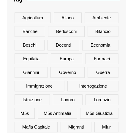
Agricoltura
Alfano
Ambiente
Banche
Berlusconi
Bilancio
Boschi
Docenti
Economia
Equitalia
Europa
Farmaci
Giannini
Governo
Guerra
Immigrazione
Interrogazione
Istruzione
Lavoro
Lorenzin
M5s
M5s Antimafia
M5s Giustizia
Mafia Capitale
Migranti
Miur