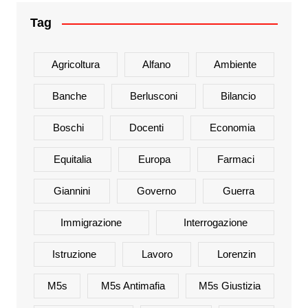
Tag
Agricoltura
Alfano
Ambiente
Banche
Berlusconi
Bilancio
Boschi
Docenti
Economia
Equitalia
Europa
Farmaci
Giannini
Governo
Guerra
Immigrazione
Interrogazione
Istruzione
Lavoro
Lorenzin
M5s
M5s Antimafia
M5s Giustizia