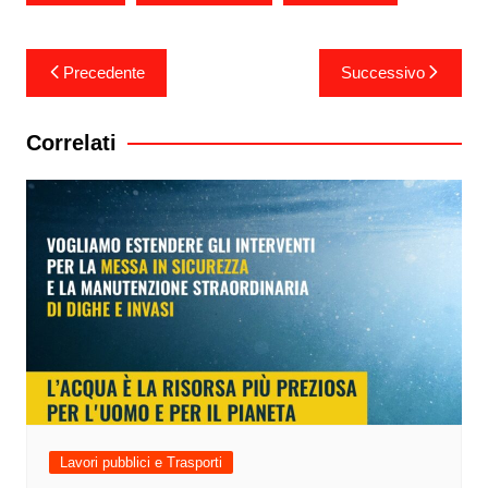
Navigazione
Precedente
Successivo
articoli
Correlati
Lavori pubblici e Trasporti