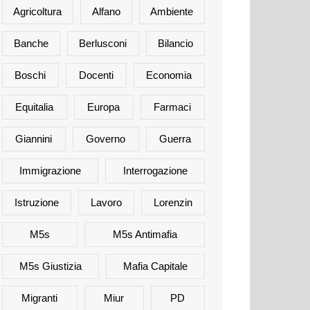
Agricoltura
Alfano
Ambiente
Banche
Berlusconi
Bilancio
Boschi
Docenti
Economia
Equitalia
Europa
Farmaci
Giannini
Governo
Guerra
Immigrazione
Interrogazione
Istruzione
Lavoro
Lorenzin
M5s
M5s Antimafia
M5s Giustizia
Mafia Capitale
Migranti
Miur
PD