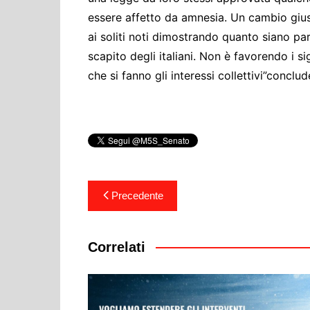
essere affetto da amnesia. Un cambio gius
ai soliti noti dimostrando quanto siano par
scapito degli italiani. Non è favorendo i si
che si fanno gli interessi collettivi”conclud
Navigazione
Precedente
articoli
Correlati