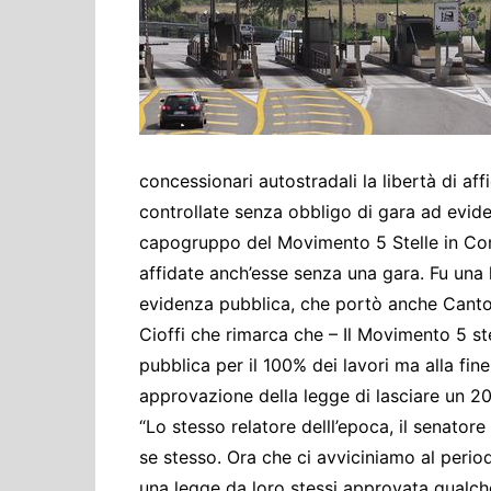
Cultura ed Istruzi
Difesa
Eventi
Finanze e tesoro
Giustizia
concessionari autostradali la libertà di aff
Lavori pubblici e T
controllate senza obbligo di gara ad evid
Lavoro
capogruppo del Movimento 5 Stelle in Com
Politiche europee
affidate anch’esse senza una gara. Fu una l
Rifiuti
evidenza pubblica, che portò anche Canto
Cioffi che rimarca che – Il Movimento 5 st
pubblica per il 100% dei lavori ma alla fine
approvazione della legge di lasciare un 20
“Lo stesso relatore delll’epoca, il senator
se stesso. Ora che ci avviciniamo al period
una legge da loro stessi approvata qualc