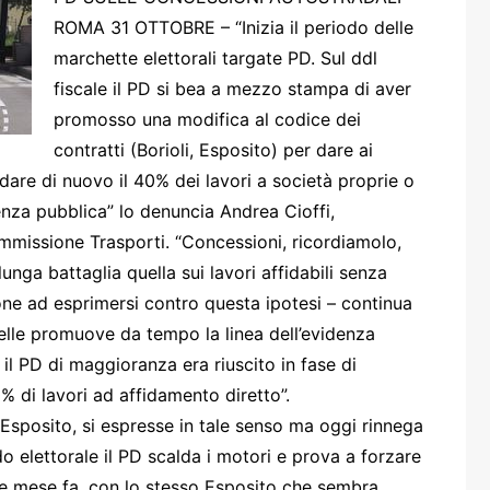
one
ROMA 31 OTTOBRE – “Inizia il periodo delle
marchette elettorali targate PD. Sul ddl
fiscale il PD si bea a mezzo stampa di aver
promosso una modifica al codice dei
contratti (Borioli, Esposito) per dare ai
idare di nuovo il 40% dei lavori a società proprie o
rasporti
enza pubblica” lo denuncia Andrea Cioffi,
missione Trasporti. “Concessioni, ricordiamolo,
unga battaglia quella sui lavori affidabili senza
ne ad esprimersi contro questa ipotesi – continua
elle promuove da tempo la linea dell’evidenza
 il PD di maggioranza era riuscito in fase di
% di lavori ad affidamento diretto”.
e Esposito, si espresse in tale senso ma oggi rinnega
o elettorale il PD scalda i motori e prova a forzare
he mese fa, con lo stesso Esposito che sembra