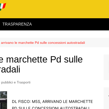
TRASPARENZA
 ed Interno
: arrivano le marchette Pd sulle concessioni autostradali
ità
le marchette Pd sulle
alimentare
adali
rio
 pubblici e Trasporti
igilanza
DL FISCO: M5S, ARRIVANO LE MARCHETTE
PD SULLE CONCESSIONI AUTOSTRADALI