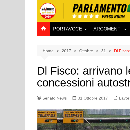
Salta
al
contenuto
PORTAVOCE
ARGOMENTI
CAMERA
Aff. Costituzionali
SENATO
Affari esteri
Home
2017
Ottobre
31
Dl Fisco
Affari sociali e San
Dl Fisco: arrivano 
Agricoltura e agro
concessioni autostr
Ambiente e Territo
Antimafia
Senato News
31 Ottobre 2017
Attività produttive
Lavori
Bilancio
Comunicazioni e V
Rai