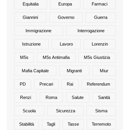
Equitalia
Europa
Farmaci
Giannini
Governo
Guerra
Immigrazione
Interrogazione
Istruzione
Lavoro
Lorenzin
M5s
M5s Antimafia
M5s Giustizia
Mafia Capitale
Migranti
Miur
PD
Precari
Rai
Referendum
Renzi
Roma
Salute
Sanità
Scuola
Sicurezza
Sisma
Stabilità
Tagli
Tasse
Terremoto