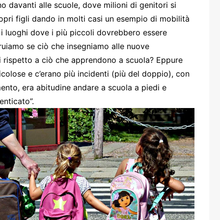
one
davanti alle scuole, dove milioni di genitori si
pri figli dando in molti casi un esempio di mobilità
i i luoghi dove i più piccoli dovrebbero essere
ruiamo se ciò che insegniamo alle nuove
ri rispetto a ciò che apprendono a scuola? Eppure
colose e c’erano più incidenti (più del doppio), con
rasporti
mento, era abitudine andare a scuola a piedi e
nticato”.