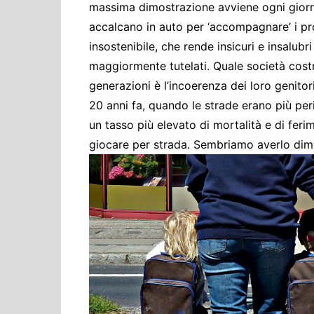
Cultura ed Istruzi
massima dimostrazione avviene ogni giorno 
accalcano in auto per ‘accompagnare’ i pro
Difesa
insostenibile, che rende insicuri e insalubr
Eventi
maggiormente tutelati. Quale società cost
Finanze e tesoro
generazioni è l’incoerenza dei loro genito
Giustizia
20 anni fa, quando le strade erano più peri
Lavori pubblici e T
un tasso più elevato di mortalità e di feri
giocare per strada. Sembriamo averlo dime
Lavoro
Politiche europee
Rifiuti