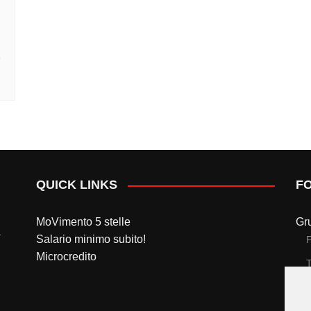
QUICK LINKS
F
MoVimento 5 stelle
Gr
Salario minimo subito!
Microcredito
T
Gr