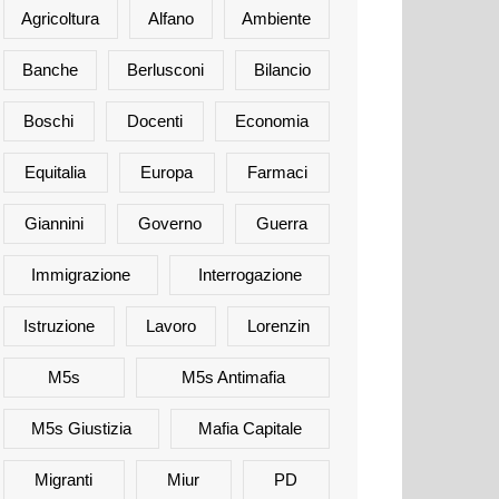
Agricoltura
Alfano
Ambiente
Banche
Berlusconi
Bilancio
Boschi
Docenti
Economia
Equitalia
Europa
Farmaci
Giannini
Governo
Guerra
Immigrazione
Interrogazione
Istruzione
Lavoro
Lorenzin
M5s
M5s Antimafia
M5s Giustizia
Mafia Capitale
Migranti
Miur
PD