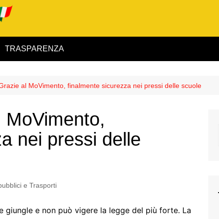
TRASPARENZA
 ed Interno
 Grazie al MoVimento, finalmente sicurezza nei pressi delle scuole
ità
al MoVimento,
alimentare
a nei pressi delle
rio
pubblici e Trasporti
igilanza
 giungle e non può vigere la legge del più forte. La