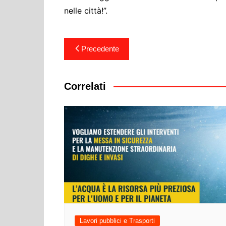
nelle città!”.
Navigazione
Precedente
articoli
Correlati
Lavori pubblici e Trasporti