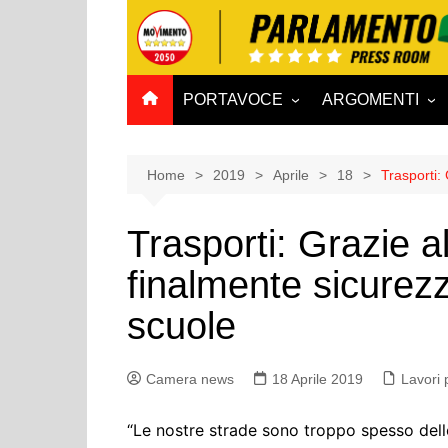
Salta
al
contenuto
PORTAVOCE
ARGOMENTI
CAMERA
Aff. Costituzionali
SENATO
Affari esteri
Home
2019
Aprile
18
Trasporti:
Affari sociali e San
Trasporti: Grazie 
Agricoltura e agro
finalmente sicurezz
Ambiente e Territo
Antimafia
scuole
Attività produttive
Bilancio
Camera news
18 Aprile 2019
Lavori 
Comunicazioni e V
Rai
“Le nostre strade sono troppo spesso delle