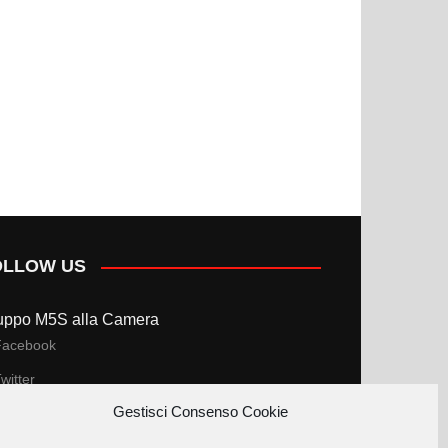
OLLOW US
uppo M5S alla Camera
Facebook
witter
Gestisci Consenso Cookie
uppo M5S al Senato