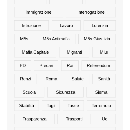
Immigrazione
Interrogazione
Istruzione
Lavoro
Lorenzin
M5s
M5s Antimafia
M5s Giustizia
Mafia Capitale
Migranti
Miur
PD
Precari
Rai
Referendum
Renzi
Roma
Salute
Sanità
Scuola
Sicurezza
Sisma
Stabilità
Tagli
Tasse
Terremoto
Trasparenza
Trasporti
Ue