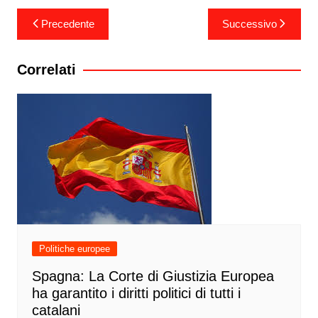
Navigazione
Precedente
Successivo
articoli
Correlati
Politiche europee
Spagna: La Corte di Giustizia Europea
ha garantito i diritti politici di tutti i
catalani