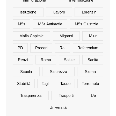
Immigrazione
Interrogazione
Istruzione
Lavoro
Lorenzin
M5s
M5s Antimafia
M5s Giustizia
Mafia Capitale
Migranti
Miur
PD
Precari
Rai
Referendum
Renzi
Roma
Salute
Sanità
Scuola
Sicurezza
Sisma
Stabilità
Tagli
Tasse
Terremoto
Trasparenza
Trasporti
Ue
Università