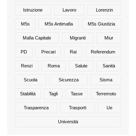
Istruzione
Lavoro
Lorenzin
M5s
M5s Antimafia
M5s Giustizia
Mafia Capitale
Migranti
Miur
PD
Precari
Rai
Referendum
Renzi
Roma
Salute
Sanità
Scuola
Sicurezza
Sisma
Stabilità
Tagli
Tasse
Terremoto
Trasparenza
Trasporti
Ue
Università