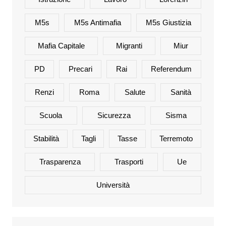
M5s
M5s Antimafia
M5s Giustizia
Mafia Capitale
Migranti
Miur
PD
Precari
Rai
Referendum
Renzi
Roma
Salute
Sanità
Scuola
Sicurezza
Sisma
Stabilità
Tagli
Tasse
Terremoto
Trasparenza
Trasporti
Ue
Università