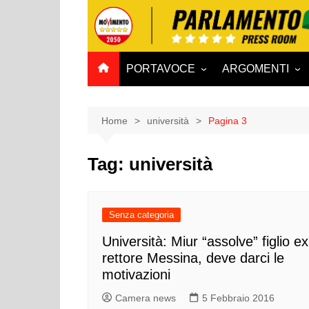
Salta
al
contenuto
PORTAVOCE
ARGOMENTI
CAMERA
Aff. Costituzionali
SENATO
Affari esteri
Home
università
Pagina 3
Affari sociali e San
Tag:
università
Agricoltura e agro
Ambiente e Territo
Antimafia
Senza categoria
Attività produttive
Università: Miur “assolve” figlio ex
rettore Messina, deve darci le
Bilancio
motivazioni
Comunicazioni e V
Rai
Camera news
5 Febbraio 2016