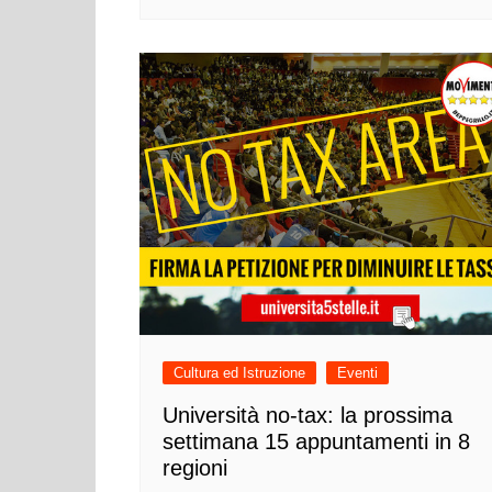
Cultura ed Istruzi
Difesa
Eventi
Finanze e tesoro
Giustizia
Lavori pubblici e T
Lavoro
Politiche europee
Rifiuti
Cultura ed Istruzione
Eventi
Università no-tax: la prossima
settimana 15 appuntamenti in 8
regioni