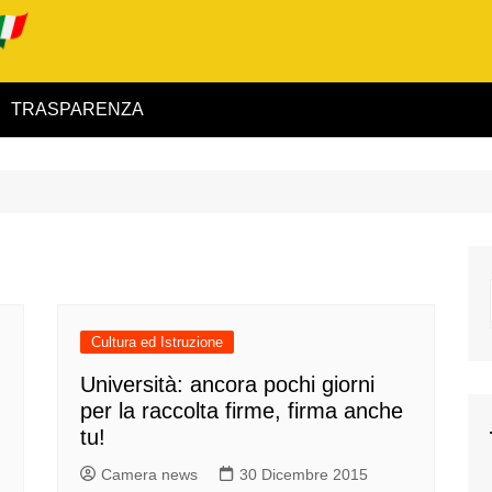
TRASPARENZA
 ed Interno
ità
alimentare
rio
Cultura ed Istruzione
Università: ancora pochi giorni
per la raccolta firme, firma anche
tu!
igilanza
Camera news
30 Dicembre 2015