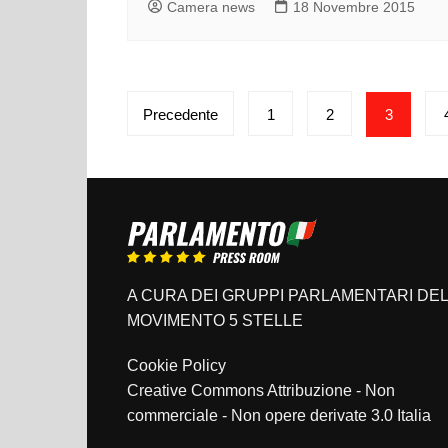
Camera news
18 Novembre 2015
Paginazione
Precedente
1
2
3
degli
articoli
A CURA DEI GRUPPI PARLAMENTARI DEL
MOVIMENTO 5 STELLE
Cookie Policy
Creative Commons Attribuzione - Non
commerciale - Non opere derivate 3.0 Italia