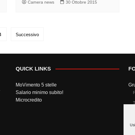
Camera news
30 Ottobre 2015
4
Successivo
QUICK LINKS
F
MoVimento 5 stelle
Gr
Salario minimo subito!
Microcredito
T
Gr
Usi