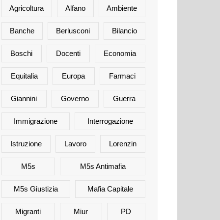
Agricoltura
Alfano
Ambiente
Banche
Berlusconi
Bilancio
Boschi
Docenti
Economia
Equitalia
Europa
Farmaci
Giannini
Governo
Guerra
Immigrazione
Interrogazione
Istruzione
Lavoro
Lorenzin
M5s
M5s Antimafia
M5s Giustizia
Mafia Capitale
Migranti
Miur
PD