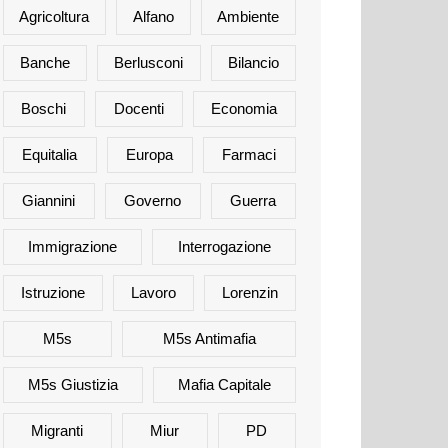
Agricoltura
Alfano
Ambiente
Banche
Berlusconi
Bilancio
Boschi
Docenti
Economia
Equitalia
Europa
Farmaci
Giannini
Governo
Guerra
Immigrazione
Interrogazione
Istruzione
Lavoro
Lorenzin
M5s
M5s Antimafia
M5s Giustizia
Mafia Capitale
Migranti
Miur
PD