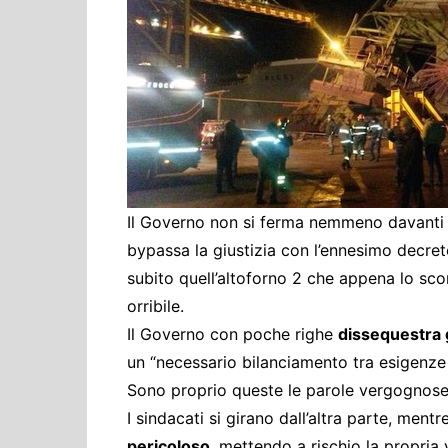
Cultura ed Istruzi
Difesa
Eventi
Finanze e tesoro
Giustizia
Lavori pubblici e T
Lavoro
Il Governo non si ferma nemmeno davanti ai
Politiche europee
bypassa la giustizia con l’ennesimo decre
Rifiuti
subito quell’altoforno 2 che appena lo s
orribile.
Il Governo con poche righe
dissequestra g
un “necessario bilanciamento tra esigenze d
Sono proprio queste le parole vergognose s
I sindacati si girano dall’altra parte, mentr
pericoloso
, mettendo a rischio la propria v