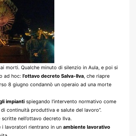
one
rasporti
 morti. Qualche minuto di silenzio in Aula, e poi si
to ad hoc:
l’ottavo decreto Salva-Ilva
, che riapre
corso 8 giugno condannò un operaio ad una morte
li impianti
spiegando l’intervento normativo come
i continuità produttiva e salute del lavoro”.
critte nell’ottavo decreto Ilva.
e i lavoratori rientrano in un
ambiente lavorativo
ita.