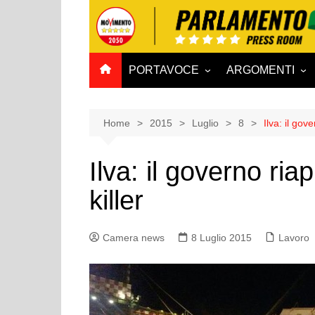
Salta
al
contenuto
PORTAVOCE
ARGOMENTI
CAMERA
Aff. Costituzionali
SENATO
Affari esteri
Home
2015
Luglio
8
Ilva: il gove
Affari sociali e San
Ilva: il governo riap
Agricoltura e agro
killer
Ambiente e Territo
Antimafia
Camera news
8 Luglio 2015
Attività produttive
Lavoro
Bilancio
Comunicazioni e V
Rai