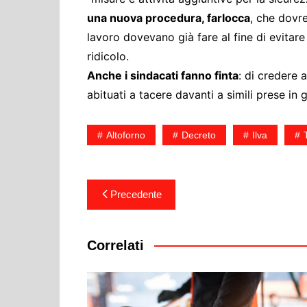
una nuova procedura, farlocca
, che dovr
lavoro dovevano già fare al fine di evitare
ridicolo.
Anche i sindacati fanno finta
: di credere 
abituati a tacere davanti a simili prese in g
Altoforno
Decreto
Ilva
Navigazione
Precedente
articoli
Correlati