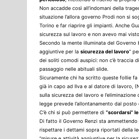
Non accadde così all’indomani della trage
situazione l’allora governo Prodi non si so
Torino e far riaprire gli impianti. Anche G
sicurezza sul lavoro e non avevo mai vist
Secondo la mente illuminata del Governo b
aggiuntive per la
sicurezza del lavoro
” pe
dei soliti comodi auspici: non c’è traccia 
passaggio nelle abituali slide.
Sicuramente chi ha scritto queste follie f
già in capo ad Ilva e al datore di lavoro,
sulla sicurezza del lavoro e l’eliminazione 
legge prevede l’allontanamento dal posto 
C’è chi si può permettere di
“scordarsi” le
Di fatto il Governo Renzi sta ammettendo 
rispettare i dettami sopra riportati della
“misure e attività aggiuntive per la sicurezz