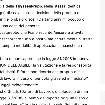
dia della
Thyssenkrupp
. Nella stessa identica
gnò di scavalcare le decisioni della procura di
uariniello sbalordisce: «Da tanti anni mi occupo di
o una cosa del genere».
asterebbe una Piano recante “misure e attività
r far tornare tutto a posto, ma naturalmente si tratta
di tempi e modalità di applicazione, neanche un
a finta di non sapere che la legge 81/2008 imponeva
 (NON DELEGABILE) la valutazione e la responsabilità
dei rischi. E forse non ricorda che proprio quella
di lavoro in caso di pericolo grave ed immediato?
 leggi
, evidentemente.
che Gnudi, (Datore di Lavoro), è colpevole di non
 legge 81/2008, al punto da imporre oggi un Piano di
a sul lavoro”. Ma in realtà si fa solo finta di creare