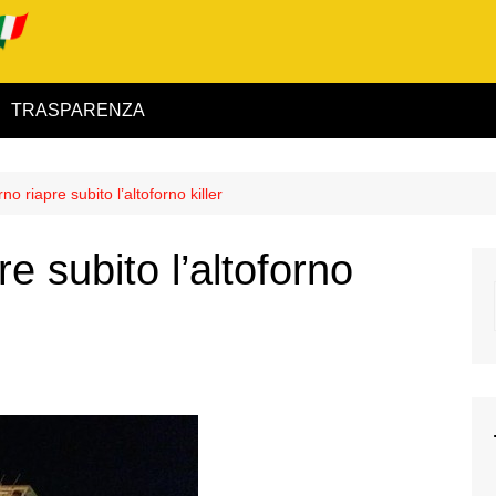
TRASPARENZA
 ed Interno
rno riapre subito l’altoforno killer
ità
re subito l’altoforno
alimentare
rio
igilanza