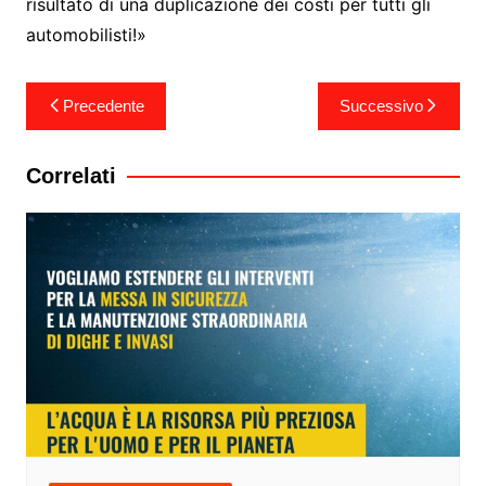
risultato di una duplicazione dei costi per tutti gli
automobilisti!»
Navigazione
Precedente
Successivo
articoli
Correlati