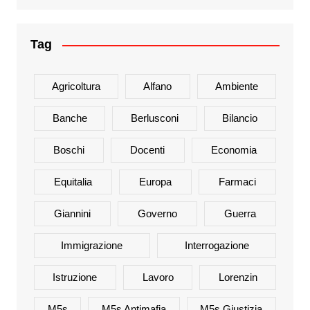
Tag
Agricoltura
Alfano
Ambiente
Banche
Berlusconi
Bilancio
Boschi
Docenti
Economia
Equitalia
Europa
Farmaci
Giannini
Governo
Guerra
Immigrazione
Interrogazione
Istruzione
Lavoro
Lorenzin
M5s
M5s Antimafia
M5s Giustizia