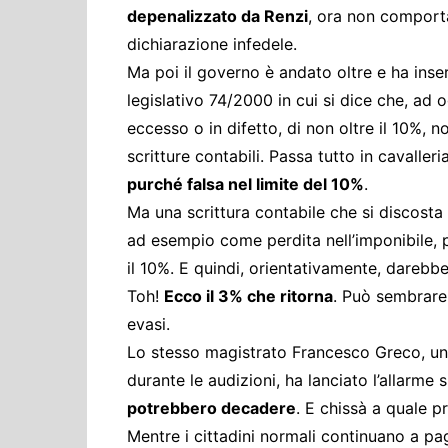
depenalizzato da Renzi
, ora non comporta
dichiarazione infedele.
Ma poi il governo è andato oltre e ha inser
legislativo 74/2000 in cui si dice che, ad o
eccesso o in difetto, di non oltre il 10%, 
scritture contabili. Passa tutto in cavalle
purché falsa nel limite del 10%
.
Ma una scrittura contabile che si discosta 
ad esempio come perdita nell’imponibile, p
il 10%. E quindi, orientativamente, darebbe
Toh!
Ecco il 3% che ritorna
. Può sembrare 
evasi.
Lo stesso magistrato Francesco Greco, uno 
durante le audizioni, ha lanciato l’allarme 
potrebbero decadere
. E chissà a quale p
Mentre i cittadini normali continuano a pa