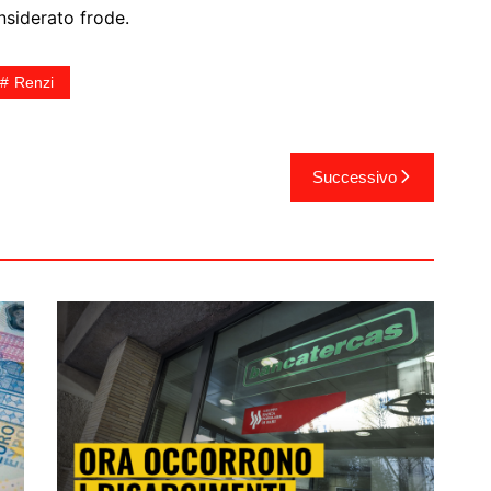
siderato frode.
Renzi
Successivo