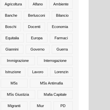
Agricoltura
Alfano
Ambiente
Banche
Berlusconi
Bilancio
Boschi
Docenti
Economia
Equitalia
Europa
Farmaci
Giannini
Governo
Guerra
Immigrazione
Interrogazione
Istruzione
Lavoro
Lorenzin
M5s
M5s Antimafia
M5s Giustizia
Mafia Capitale
Migranti
Miur
PD