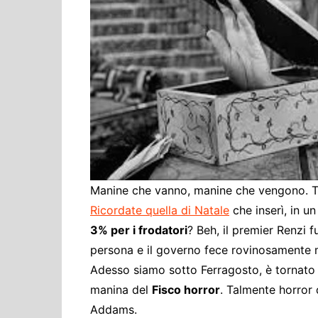
Cultura ed Istruzi
Difesa
Eventi
Finanze e tesoro
Giustizia
Lavori pubblici e T
Lavoro
Politiche europee
Manine che vanno, manine che vengono. Tu
Rifiuti
Ricordate quella di Natale
che inserì, in un
3% per i frodatori
? Beh, il premier Renzi f
persona e il governo fece rovinosamente m
Adesso siamo sotto Ferragosto, è tornato i
manina del
Fisco horror
. Talmente horror 
Addams.