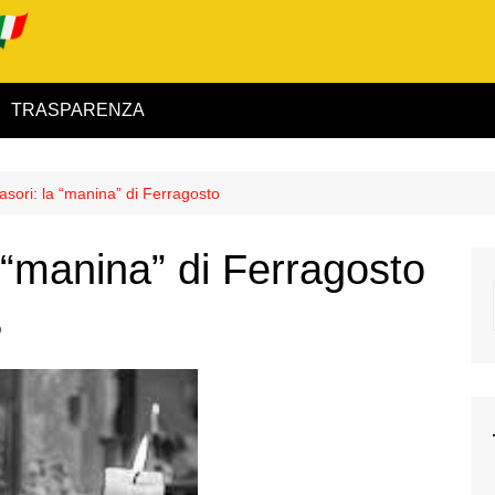
TRASPARENZA
 ed Interno
asori: la “manina” di Ferragosto
ità
 “manina” di Ferragosto
alimentare
rio
o
igilanza