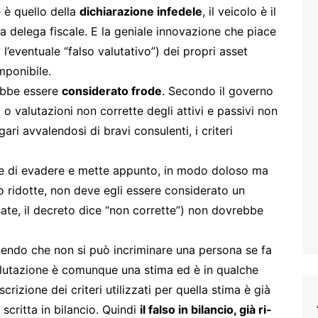
e è quello della
dichiarazione infedele
, il veicolo è il
lla delega fiscale. E la geniale innovazione che piace
 l’eventuale “falso valutativo”) dei propri asset
mponibile.
ebbe essere
considerato frode
. Secondo il governo
 o valutazioni non corrette degli attivi e passivi non
ri avvalendosi di bravi consulenti, i criteri
de di evadere e mette appunto, in modo doloso ma
e o ridotte, non deve egli essere considerato un
ate, il decreto dice “non corrette”) non dovrebbe
enendo che non si può incriminare una persona se fa
alutazione è comunque una stima ed è in qualche
rizione dei criteri utilizzati per quella stima è già
 scritta in bilancio. Quindi
il falso in bilancio, già ri-