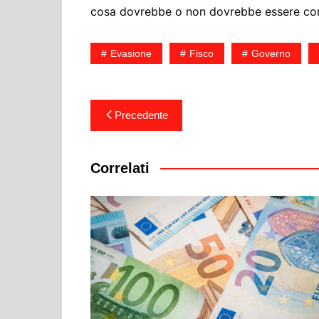
cosa dovrebbe o non dovrebbe essere con
Evasione
Fisco
Governo
Navigazione
Precedente
articoli
Correlati