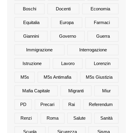
Boschi
Docenti
Economia
Equitalia
Europa
Farmaci
Giannini
Governo
Guerra
Immigrazione
Interrogazione
Istruzione
Lavoro
Lorenzin
M5s
M5s Antimafia
M5s Giustizia
Mafia Capitale
Migranti
Miur
PD
Precari
Rai
Referendum
Renzi
Roma
Salute
Sanità
Scuola
Sicurezza
Sisma