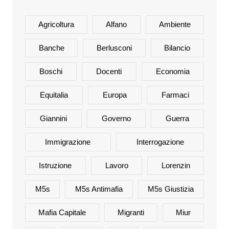
Agricoltura
Alfano
Ambiente
Banche
Berlusconi
Bilancio
Boschi
Docenti
Economia
Equitalia
Europa
Farmaci
Giannini
Governo
Guerra
Immigrazione
Interrogazione
Istruzione
Lavoro
Lorenzin
M5s
M5s Antimafia
M5s Giustizia
Mafia Capitale
Migranti
Miur