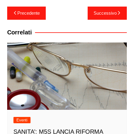
Navigazione
Precedente
Successivo
articoli
Correlati
Eventi
SANITA’: M5S LANCIA RIFORMA