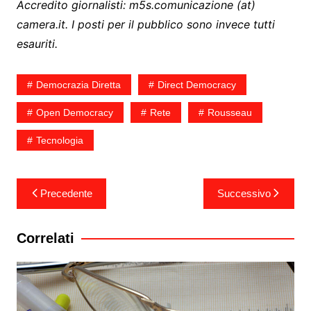
Accredito giornalisti: m5s.comunicazione (at)
camera.it. I posti per il pubblico sono invece tutti
esauriti.
Democrazia Diretta
Direct Democracy
Open Democracy
Rete
Rousseau
Tecnologia
Navigazione
Precedente
Successivo
articoli
Correlati