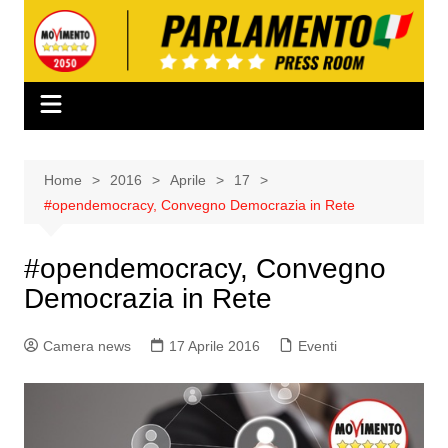
Salta
al
contenuto
Home
2016
Aprile
17
#opendemocracy, Convegno Democrazia in Rete
#opendemocracy, Convegno
Democrazia in Rete
Camera news
17 Aprile 2016
Eventi