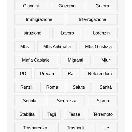
Giannini
Governo
Guerra
Immigrazione
Interrogazione
Istruzione
Lavoro
Lorenzin
M5s
M5s Antimafia
M5s Giustizia
Mafia Capitale
Migranti
Miur
PD
Precari
Rai
Referendum
Renzi
Roma
Salute
Sanità
Scuola
Sicurezza
Sisma
Stabilità
Tagli
Tasse
Terremoto
Trasparenza
Trasporti
Ue