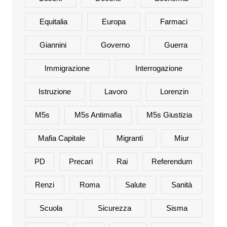
Equitalia
Europa
Farmaci
Giannini
Governo
Guerra
Immigrazione
Interrogazione
Istruzione
Lavoro
Lorenzin
M5s
M5s Antimafia
M5s Giustizia
Mafia Capitale
Migranti
Miur
PD
Precari
Rai
Referendum
Renzi
Roma
Salute
Sanità
Scuola
Sicurezza
Sisma