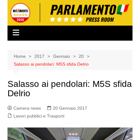
Salta
al
contenuto
Home
2017
Gennaio
20
Salasso ai pendolari: M5S sfida Delrio
Salasso ai pendolari: M5S sfida
Delrio
Camera news
20 Gennaio 2017
Lavori pubblici e Trasporti