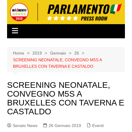
Salta
al
contenuto
Home
2019
Gennaio
26
SCREENING NEONATALE, CONVEGNO M5S A
BRUXELLES CON TAVERNA E CASTALDO
SCREENING NEONATALE,
CONVEGNO M5S A
BRUXELLES CON TAVERNA E
CASTALDO
Senato News
26 Gennaio 2019
Eventi