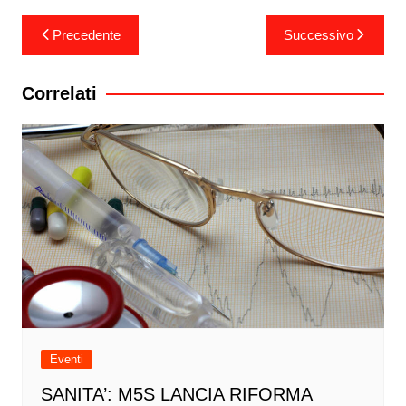
Navigazione
Precedente
Successivo
articoli
Correlati
Eventi
SANITA’: M5S LANCIA RIFORMA