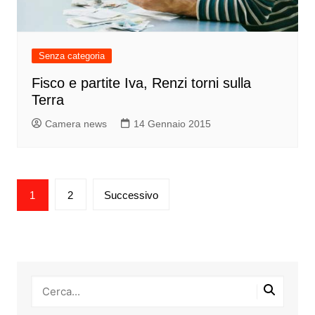
Senza categoria
Fisco e partite Iva, Renzi torni sulla
Terra
Camera news
14 Gennaio 2015
Paginazione
1
2
Successivo
degli
articoli