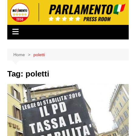
Salta
al
contenuto
Home
poletti
Tag:
poletti