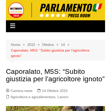
Salta
al
contenuto
Home
2015
Ottobre
14
Caporalato, M5S: “Subito giustizia per l’agricoltore
ignoto”
Caporalato, M5S: “Subito
giustizia per l’agricoltore ignoto”
Camera news
14 Ottobre 2015
Agricoltura e agroalimentare
,
Lavoro