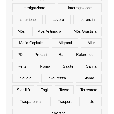
Immigrazione
Interrogazione
Istruzione
Lavoro
Lorenzin
M5s
M5s Antimafia
M5s Giustizia
Mafia Capitale
Migranti
Miur
PD
Precari
Rai
Referendum
Renzi
Roma
Salute
Sanità
Scuola
Sicurezza
Sisma
Stabilità
Tagli
Tasse
Terremoto
Trasparenza
Trasporti
Ue
Università