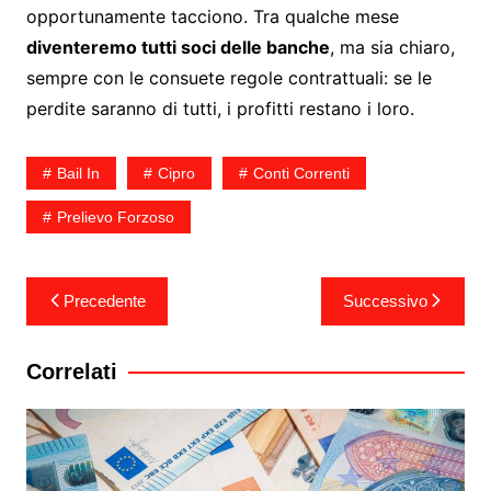
opportunamente tacciono. Tra qualche mese
diventeremo tutti soci delle banche
, ma sia chiaro,
sempre con le consuete regole contrattuali: se le
perdite saranno di tutti, i profitti restano i loro.
Bail In
Cipro
Conti Correnti
Prelievo Forzoso
Navigazione
Precedente
Successivo
articoli
Correlati